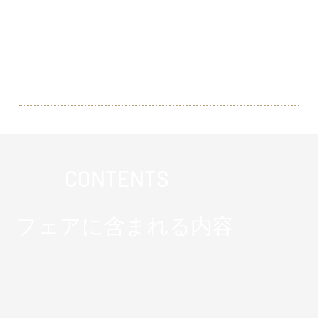
ウエディング】安心の実績を持
つ浜松を代表するホテルがご親
族をホテルWならではのおもて
なしを致します。
CONTENTS
フェアに含まれる内容