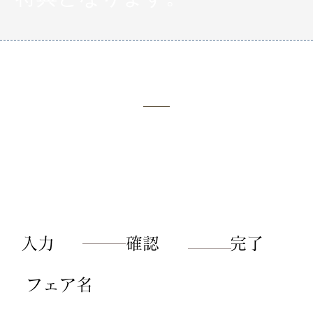
RESERVATION
フェアご予約
ご不明な点がございまし
たらお気軽にお問い合わ
せください。
​入力
​完了
​確認
​フェア名