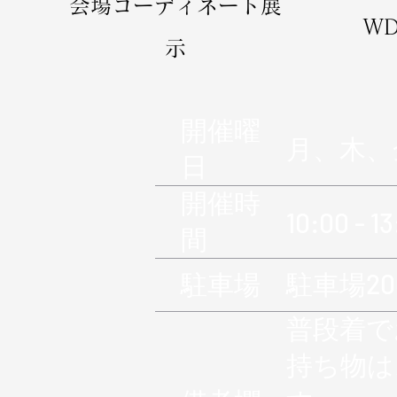
​会場コーディネート展
​
示
​開催曜
月、木、
日
​開催時
10:00 - 13
間
​駐車場
駐車場20
普段着で
持ち物は