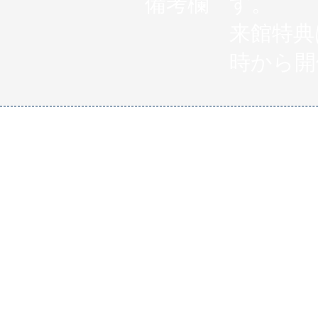
​備考欄​
す。
来館特典
時から開
RESERVATION
フェアご予約
ご不明な点がござ