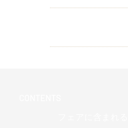
【大人気フォトウ
ングも大人気です
す。ご両親ご友人
CONTENTS
フェアに含まれる