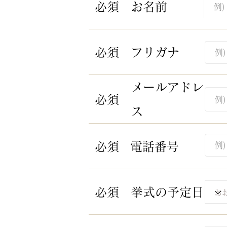
​必須​
​お名前
​必須​
​フリガナ​
​メールアドレ
​必須​
ス
​必須​
​電話番号
​必須​
​挙式の予定日